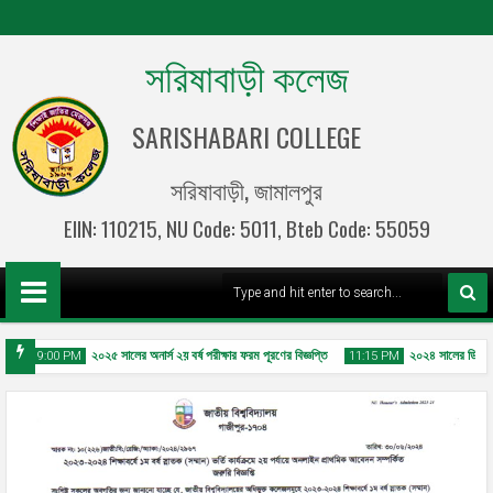
সরিষাবাড়ী কলেজ
SARISHABARI COLLEGE
সরিষাবাড়ী, জামালপুর
EIIN: 110215, NU Code: 5011, Bteb Code: 55059
তি
২০২৫ সালের অনার্স ২য় বর্ষ পরীক্ষার ফরম পূরণের বিজ্ঞপ্তি
২০২৪ সালের ডিগ্রী (পা
9:00 PM
11:15 PM