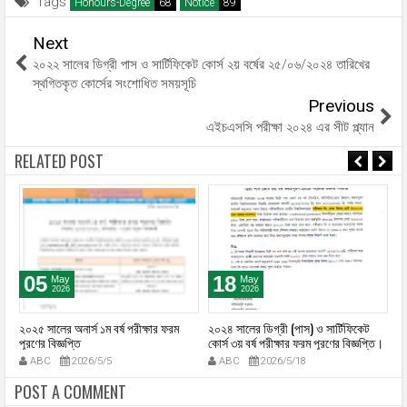
Tags
Honours-Degree
Notice
Next
২০২২ সালের ডিগ্রী পাস ও সার্টিফিকেট কোর্স ২য় বর্ষের ২৫/০৬/২০২৪ তারিখের
স্থগিতকৃত কোর্সের সংশোধিত সময়সূচি
Previous
এইচএসসি পরীক্ষা ২০২৪ এর সীট প্ল্যান
RELATED POST
05
18
May
May
2026
2026
২০২৫ সালের অনার্স ১ম বর্ষ পরীক্ষার ফরম
২০২৪ সালের ডিগ্রী (পাস) ও সার্টিফিকেট
২০
পূরণের বিজ্ঞপ্তি
কোর্স ৩য় বর্ষ পরীক্ষার ফরম পূরণের বিজ্ঞপ্তি।
পূ
ABC
2026/5/5
ABC
2026/5/18
POST A COMMENT