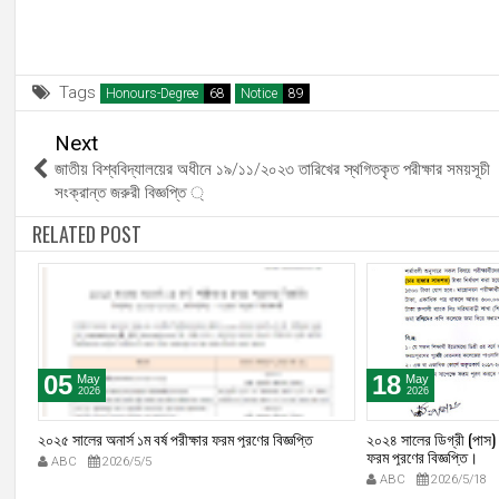
Tags
Honours-Degree
Notice
Next
জাতীয় বিশ্ববিদ্যালয়ের অধীনে ১৯/১১/২০২৩ তারিখের স্থগিতকৃত পরীক্ষার সময়সূচী
সংক্রান্ত জরুরী বিজ্ঞপ্তি ্
RELATED POST
05
18
May
May
2026
2026
২০২৫ সালের অনার্স ১ম বর্ষ পরীক্ষার ফরম পূরণের বিজ্ঞপ্তি
২০২৪ সালের ডিগ্রী (পাস) ও 
ফরম পূরণের বিজ্ঞপ্তি।
ABC
2026/5/5
ABC
2026/5/18