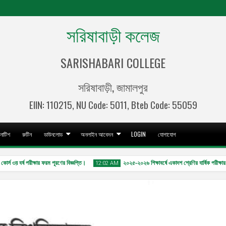
সরিষাবাড়ী কলেজ
SARISHABARI COLLEGE
সরিষাবাড়ী, জামালপুর
EIIN: 110215, NU Code: 5011, Bteb Code: 55059
নোটিশ
রুটিন
ডাউনলোড
অনলাইন আবেদন
LOGIN
যোগাযোগ
স ৩য় বর্ষ পরীক্ষার ফরম পূরণের বিজ্ঞপ্তি।
২০২৫-২০২৬ শিক্ষাবর্ষে একাদশ শ্রেণির বার্ষিক পরীক্ষার 
12:02 AM