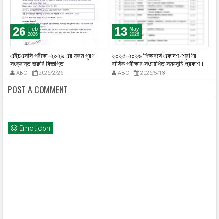
26
13
Feb
May
2026
2026
এইচএসসি পরীক্ষা-২০২৬ এর ফরম পূরণ
২০২৫-২০২৬ শিক্ষাবর্ষে একাদশ শ্রেণির
২০
সংক্রান্ত জরুরি বিজ্ঞপ্তি
বার্ষিক পরীক্ষার সংশোধিত সময়সূচি প্রকাশ।
কো
ABC
2026/2/26
ABC
2026/5/13
POST A COMMENT
Emoticon