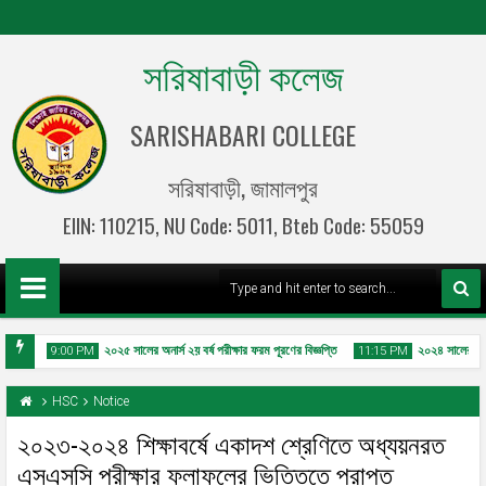
সরিষাবাড়ী কলেজ
SARISHABARI COLLEGE
সরিষাবাড়ী, জামালপুর
EIIN: 110215, NU Code: 5011, Bteb Code: 55059
্ঞপ্তি
২০২৫ সালের অনার্স ২য় বর্ষ পরীক্ষার ফরম পূরণের বিজ্ঞপ্তি
২০২৪ সালের ডিগ্রী 
9:00 PM
11:15 PM
HSC
Notice
২০২৩-২০২৪ শিক্ষাবর্ষে একাদশ শ্রেণিতে অধ্যয়নরত
এসএসসি পরীক্ষার ফলাফলের ভিত্তিতে প্রাপ্ত