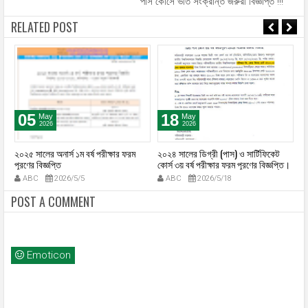
পাস কোর্সে ভর্তি সংক্রান্ত জরুরী বিজ্ঞপ্তি !!!
RELATED POST
05
18
May
May
2026
2026
২০২৫ সালের অনার্স ১ম বর্ষ পরীক্ষার ফরম
২০২৪ সালের ডিগ্রী (পাস) ও সার্টিফিকেট
২০
পূরণের বিজ্ঞপ্তি
কোর্স ৩য় বর্ষ পরীক্ষার ফরম পূরণের বিজ্ঞপ্তি।
পূ
ABC
2026/5/5
ABC
2026/5/18
POST A COMMENT
Emoticon