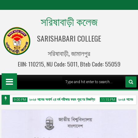
সরিষাবাড়ী কলেজ
SARISHABARI COLLEGE
সরিষাবাড়ী, জামালপুর
EIIN: 110215, NU Code: 5011, Bteb Code: 55059
ঞপ্তি
২০২৫ সালের অনার্স ২য় বর্ষ পরীক্ষার ফরম পূরণের বিজ্ঞপ্তি
২০২৪ সালের ডিগ্রী (
9:00 PM
11:15 PM