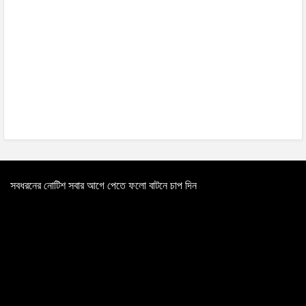
সবধরনের নোটিশ সবার আগে পেতে ফলো বাটনে চাপ দিন