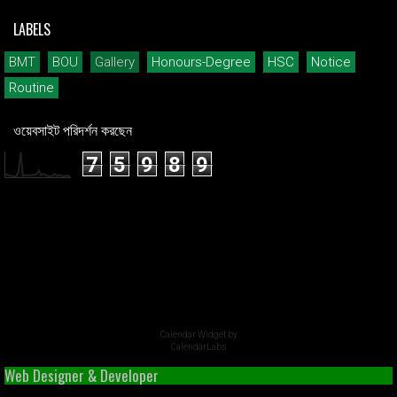
LABELS
BMT
BOU
Gallery
Honours-Degree
HSC
Notice
Routine
ওয়েবসাইট পরিদর্শন করছেন
7
5
9
8
9
Calendar Widget by
CalendarLabs
Web Designer & Developer