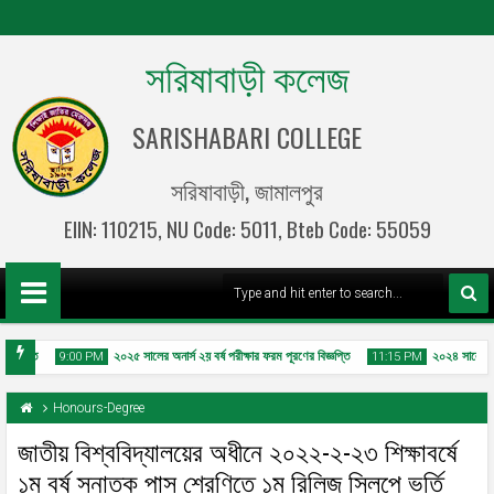
সরিষাবাড়ী কলেজ
SARISHABARI COLLEGE
সরিষাবাড়ী, জামালপুর
EIIN: 110215, NU Code: 5011, Bteb Code: 55059
িজ্ঞপ্তি
২০২৫ সালের অনার্স ২য় বর্ষ পরীক্ষার ফরম পূরণের বিজ্ঞপ্তি
২০২৪ সালের ডিগ্
9:00 PM
11:15 PM
Honours-Degree
জাতীয় বিশ্ববিদ্যালয়ের অধীনে ২০২২-২-২৩ শিক্ষাবর্ষে
১ম বর্ষ স্নাতক পাস শ্রেণিতে ১ম রিলিজ স্লিপে ভর্তি