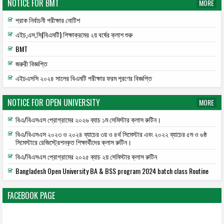
NOTICE FOR BMT
MORE
প্রাক নির্বাচনী পরীক্ষার নোটিশ
এইচ,এস,সি(বিএমটি) শিক্ষাক্রমের ২য় বর্ষের ক্লাশ শুরু
BMT
জরুরী বিজ্ঞপ্তি
এইচএসসি ২০২৪ সালের বিএমটি পরীক্ষার ফরম পূরণের বিজ্ঞপ্তি
NOTICE FOR OPEN UNIVERSITY
MORE
বিএ/বিএসএস প্রোগ্রামের ২০২৬ ব্যাচ ১ম সেমিস্টার ক্লাস রুটিন।
বিএ/বিএসএস ২০২৩ ও ২০২৪ ব্যাচের ৩য় ও ৪র্থ সিমেস্টার এবং ২০২২ ব্যাচের ৫ম ও ৬ষ্ঠ
সিমেস্টারে রেজিস্ট্রেশনকৃত শিক্ষার্থীদের ক্লাস রুটিন।
বিএ/বিএসএস প্রোগ্রামের ২০২৫ ব্যাচ ২য় সেমিস্টার ক্লাস রুটিন
Bangladesh Open University BA & BSS program 2024 batch class Routine
FACEBOOK PAGE