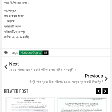
করার
নির্দেশ
দেয়া
হলো
।
আদেশক্রমে
মোঃ
ছরোয়ার
জাহান
অধ্যক্ষ
সরিষাবাড়ী
কলেজ
,
সরিষাবাড়ী
জামালপুর
।
:
তারিখ
১২/১২/২০২৩খ্রি.
।
Tags
Honours-Degree
Next
২০২২ সালের অনার্স ২য়বর্ষ পরীক্ষার সংশোধিত সময়সূচী ।
Previous
ডিগ্রী পাস ব্যবহারিক পরীক্ষা/২০২১ সংক্রান্ত জরুরী বিজ্ঞপ্তি !
RELATED POST