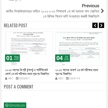
Previous
জাতীয় বিশ্ববিদ্যালয়ের অধীনে ২০২২-২-২৩ শিক্ষাবর্ষে ১ম বর্ষ স্নাতক পাস শ্রেণিতে
১ম রিলিজ স্লিপে ভর্তি সংক্রান্ত জরুরী বিজ্ঞপ্তি!!!
RELATED POST
01
04
Aug
Jul
2026
2026
২০২৫ সালের ডিগ্রী (পাস) ও সার্টিফিকেট
২০২৫ সালের অনার্স ২য় বর্ষ পরীক্ষার ফরম
২০
কোর্স ১ম বর্ষ পরীক্ষার ফরম পূরণের বিজ্ঞপ্তি
পূরণের বিজ্ঞপ্তি
কো
ABC
2026/8/1
ABC
2026/7/4
POST A COMMENT
Emoticon