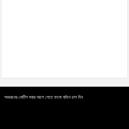
সবধরনের নোটিশ সবার আগে পেতে ফলো বাটনে চাপ দিন