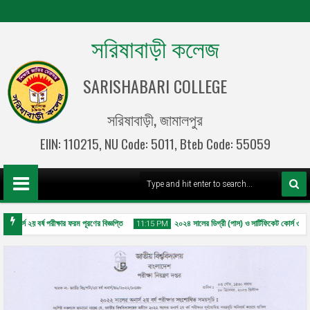
সরিষাবাড়ী কলেজ
SARISHABARI COLLEGE
সরিষাবাড়ী, জামালপুর
EIIN: 110215, NU Code: 5011, Bteb Code: 55059
নার্স ২য় বর্ষ পরীক্ষার ফরম পূরণের বিজ্ঞপ্তি
২০২৪ সালের ডিগ্রী (পাস) ও সার্টিফিকেট কোর্স ৩য় বর্ষ 
11:15 PM